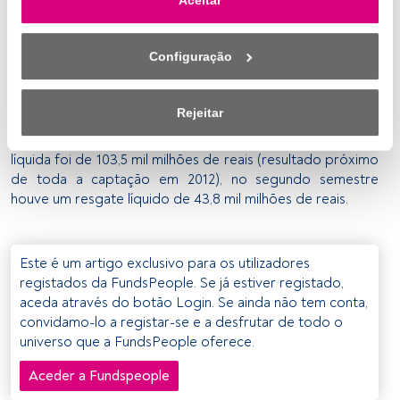
link «Preferências de privacidade» que aparece na parte 
entraram 22,7 mil milhões de reais. Bons resultados tiveram
inferior da página web (ou no ícone flutuante que se 
também a categoria Referenciado DI, que captou 15 mil
encontra na parte inferior esquerda da página web). As 
milhões de reais, e ainda da categoria FIDC, onde deram
Configuração
suas opções terão efeito dentro do nosso âmbito de 
entrada 14,1 mil milhões de reais.
consentimento. Para saber mais, consulte a nossa política 
A ANBIMA destaca ainda que os 59,7 mil milhões de
de privacidade.
Rejeitar
reais captados em 2013 não foram um resultado
uniforme.
Se no primeiro semestre do ano a captação
Nós e os nossos parceiros tratamos os dados para 
líquida foi de 103,5 mil milhões de reais (resultado próximo
fornecer:
de toda a captação em 2012), no segundo semestre
houve um resgate líquido de 43,8 mil milhões de reais.
Utilizar dados de localização geográfica precisa. Analisar 
ativamente as características do dispositivo para sua 
identificação. Armazenar as informações num dispositivo 
Este é um artigo exclusivo para os utilizadores
e/ou aceder às mesmas. Publicidade e conteúdo 
registados da FundsPeople. Se já estiver registado,
personalizados, medição de publicidade e conteúdo, 
aceda através do botão Login. Se ainda não tem conta,
pesquisa de audiência e desenvolvimento de serviços.
convidamo-lo a registar-se e a desfrutar de todo o
universo que a FundsPeople oferece.
Lista de parceiros (fornecedores)
Aceder a Fundspeople