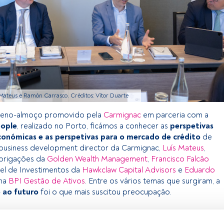
 Mateus e Ramón Carrasco. Créditos: Vítor Duarte
eno-almoço promovido pela
Carmignac
em parceria com a
ople
, realizado no Porto, ficámos a conhecer as
perspetivas
onómicas e as perspetivas para o mercado de crédito
de
 business development director da Carmignac,
Luís Mateus
,
brigações da
Golden Wealth Management
,
Francisco Falcão
vel de Investimentos da
Hawkclaw Capital Advisors
e
Eduardo
 na
BPI Gestão de Ativos
. Entre os vários temas que surgiram, a
 ao futuro
foi o que mais suscitou preocupação.