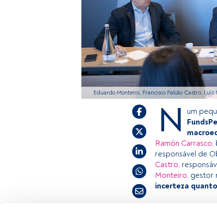
Eduardo Monteiro, Francisco Falcão Castro, Luís
N
um pequ
FundsPe
macroec
Ramón Carrasco
,
responsável de O
Castro
, responsá
Monteiro
, gestor
incerteza quanto