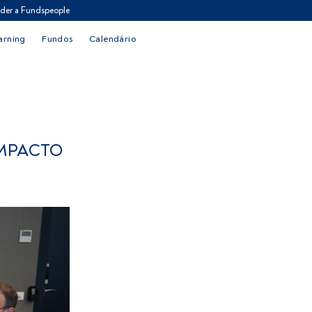
der a Fundspeople
arning
Fundos
Calendário
IMPACTO