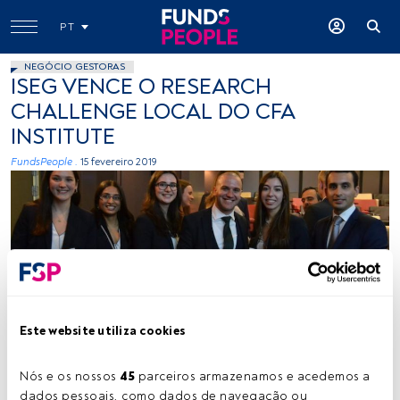
PT
NEGÓCIO GESTORAS
ISEG VENCE O RESEARCH
CHALLENGE LOCAL DO CFA
INSTITUTE
FundsPeople .
15 fevereiro 2019
cedida
Este website utiliza cookies
Nós e os nossos 
45
 parceiros armazenamos e acedemos a 
Tempo de leitura:
1 min.
dados pessoais, como dados de navegação ou 