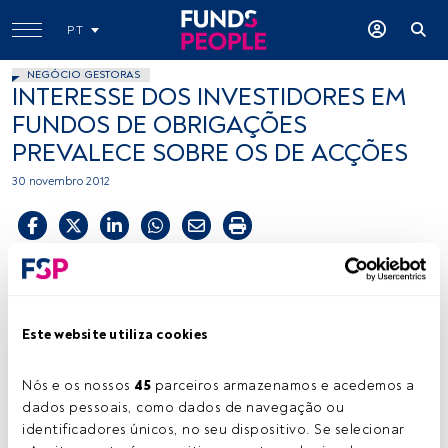
PT
NEGÓCIO GESTORAS
INTERESSE DOS INVESTIDORES EM
FUNDOS DE OBRIGAÇÕES
PREVALECE SOBRE OS DE ACÇÕES
30 novembro 2012
Tempo de leitura:
2 min.
O
s fundos de acções viveram o segundo mês
consecutivo de entradas líquidas de dinheiro
Este website utiliza cookies
(1.759 milhões de euros), embora se verifique um
novo fluxo de entradas nos fundos de obrigações. Estes
Nós e os nossos 
45
 parceiros armazenamos e acedemos a 
seguem os mais populares, entre os investidores, com
dados pessoais, como dados de navegação ou 
entradas de 22.050 milhões no mês de Outubro. Assim, os
identificadores únicos, no seu dispositivo. Se selecionar 
fundos de obrigações acumulam já 136.816 milhões de