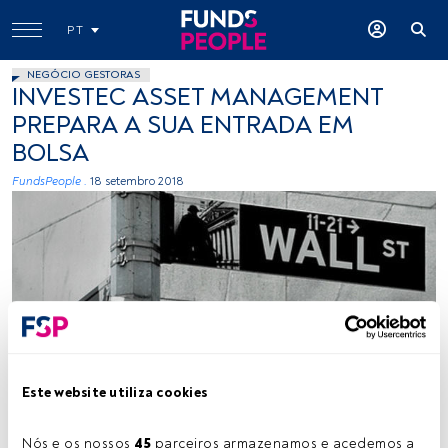
PT
NEGÓCIO GESTORAS
INVESTEC ASSET MANAGEMENT
PREPARA A SUA ENTRADA EM
BOLSA
FundsPeople .
18 setembro 2018
Mathew Knott, Flickr, Creative Commons
Este website utiliza cookies
Tempo de leitura:
2 min.
Nós e os nossos 
45
 parceiros armazenamos e acedemos a 