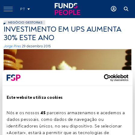
PT
NEGÓCIO GESTORAS
INVESTIMENTO EM UPS AUMENTA
30% ESTE ANO
Jorge Pires
29 dezembro 2015
Este website utiliza cookies
Pablo Bertoloze, Flickr, Creative Commons
Nós e os nossos 
45
 parceiros armazenamos e acedemos a 
dados pessoais, como dados de navegação ou 
Tempo de leitura:
2 min.
identificadores únicos, no seu dispositivo. Se selecionar 
«Aceitar», estará a permitir que as tecnologias de 