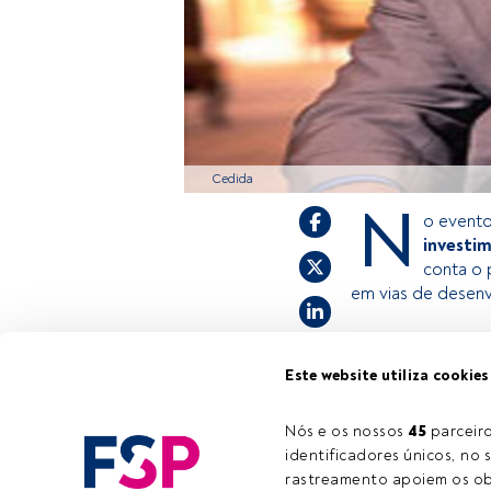
Cedida
N
o evento
investi
conta o 
em vias de desen
Este é um artigo
Este website utiliza cookies
estiver registad
convidamo-lo a r
Nós e os nossos 
45
 parcei
FundsPeople ofe
identificadores únicos, no s
rastreamento apoiem os obj
Tempo de leitura:
2 min.