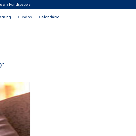
der a Fundspeople
arning
Fundos
Calendário
"