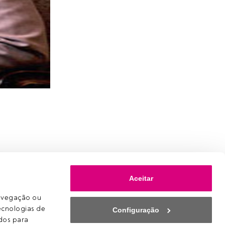
Aceitar
avegação ou 
ecnologias de 
Configuração
os para 