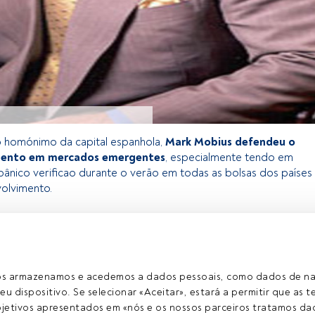
 homónimo da capital espanhola,
Mark Mobius defendeu o
mento em mercados emergentes
, especialmente tendo em
pânico verificao durante o verão em todas as bolsas dos países
volvimento.
 exclusivo para os utilizadores registados da FundsPeople. Se já
o, aceda através do botão Login. Se ainda não tem conta,
egistar-se e a desfrutar de todo o universo que a
ros armazenamos e acedemos a dados pessoais, como dados de n
rece.
eu dispositivo. Se selecionar «Aceitar», estará a permitir que as t
etivos apresentados em «nós e os nossos parceiros tratamos dad
Aceder a Fundspeople