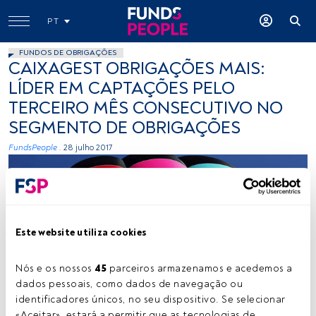
PT
FUNDOS DE OBRIGAÇÕES
CAIXAGEST OBRIGAÇÕES MAIS:
LÍDER EM CAPTAÇÕES PELO
TERCEIRO MÊS CONSECUTIVO NO
SEGMENTO DE OBRIGAÇÕES
FundsPeople .
28 julho 2017
Este website utiliza cookies
Nós e os nossos 
45
 parceiros armazenamos e acedemos a 
fotoandreabernardes, Flickr, Creative Commons
dados pessoais, como dados de navegação ou 
identificadores únicos, no seu dispositivo. Se selecionar 
«Aceitar», estará a permitir que as tecnologias de 