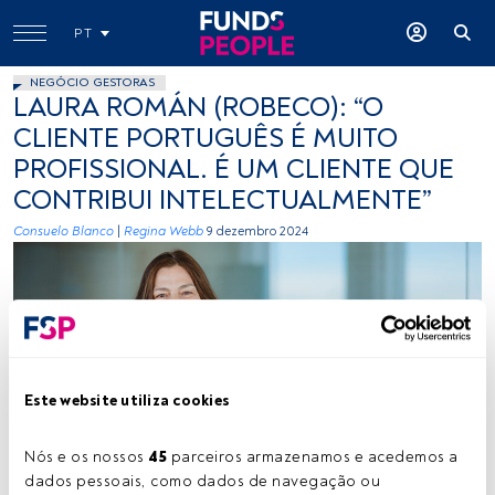
PT
NEGÓCIO GESTORAS
LAURA ROMÁN (ROBECO): “O
CLIENTE PORTUGUÊS É MUITO
PROFISSIONAL. É UM CLIENTE QUE
CONTRIBUI INTELECTUALMENTE”
Consuelo Blanco
|
Regina Webb
9 dezembro 2024
Este website utiliza cookies
Laura Roman (Robeco) Créditos: FundsPeople
Nós e os nossos 
45
 parceiros armazenamos e acedemos a 
dados pessoais, como dados de navegação ou 