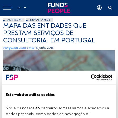
PT
ADVISORY
DEPOSITÁRIOS
MAPA DAS ENTIDADES QUE
PRESTAM SERVIÇOS DE
CONSULTORIA, EM PORTUGAL
Margarida Jesus Pinto
15 junho 2016
Este website utiliza cookies
Inky Bob, Flickr, Creative Commons
Nós e os nossos 
45
 parceiros armazenamos e acedemos a 
dados pessoais, como dados de navegação ou 
Tempo de leitura:
16 s.