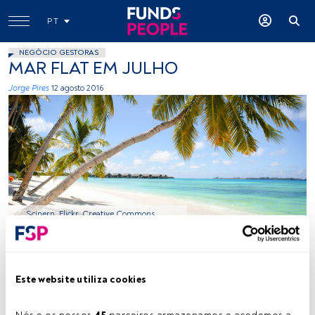
PT
NEGÓCIO GESTORAS
MAR FLAT EM JULHO
Jorge Pires
12 agosto 2016
Scinern, Flickr, Creative Commons
Tempo de leitura:
20 s.
Este website utiliza cookies
O
s mais recentes dados publicados pela