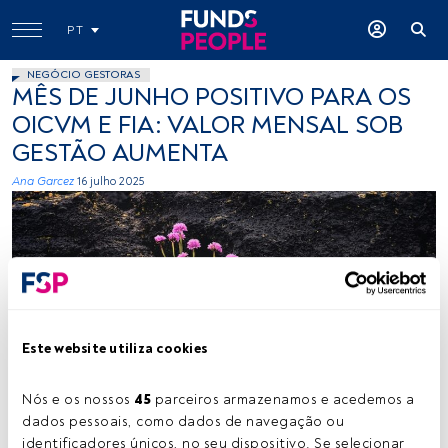
PT
NEGÓCIO GESTORAS
MÊS DE JUNHO POSITIVO PARA OS
OICVM E FIA: VALOR MENSAL SOB
GESTÃO AUMENTA
Ana Garcez
16 julho 2025
Este website utiliza cookies
Créditos: K. Mitch Hodge (Unsplash)
Nós e os nossos 
45
 parceiros armazenamos e acedemos a 
dados pessoais, como dados de navegação ou 
Tempo de leitura:
1 min.
identificadores únicos, no seu dispositivo. Se selecionar 