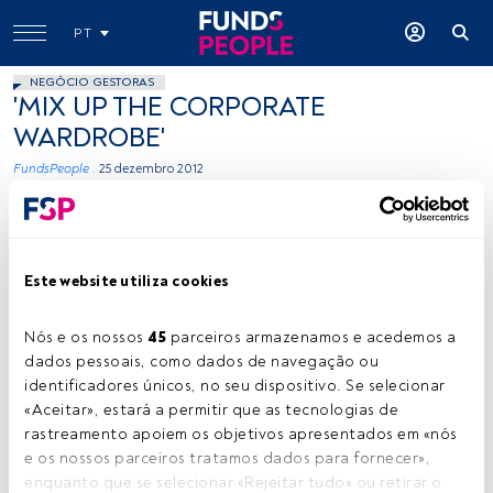
PT
NEGÓCIO GESTORAS
'MIX UP THE CORPORATE
WARDROBE'
FundsPeople .
25 dezembro 2012
Tempo de leitura:
3 min.
Este website utiliza cookies
À
s vezes, penso o quanto gostava de trabalhar
em algo mais criativo como publicidade,
Nós e os nossos 
45
 parceiros armazenamos e acedemos a 
marketing ou moda. E porquê? Para poder
dados pessoais, como dados de navegação ou 
vestir o que me apetecesse como me apetecesse.
identificadores únicos, no seu dispositivo. Se selecionar 
Contudo, esse não deve ser o motivo pelo qual se
«Aceitar», estará a permitir que as tecnologias de 
escolhe uma profissão. E, motivos à parte, cá estou eu na
rastreamento apoiem os objetivos apresentados em «nós 
área financeira.
e os nossos parceiros tratamos dados para fornecer», 
enquanto que se selecionar «Rejeitar tudo» ou retirar o 