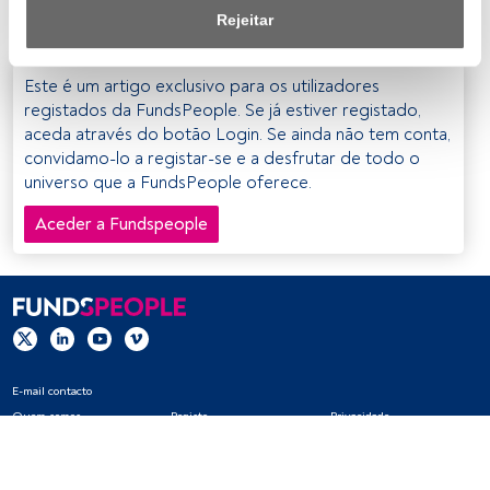
gestão do risco.
de privacidade.
Rejeitar
Nós e os nossos parceiros tratamos os dados para 
fornecer:
Este é um artigo exclusivo para os utilizadores
registados da FundsPeople. Se já estiver registado,
Utilizar dados de localização geográfica precisa. Analisar 
aceda através do botão Login. Se ainda não tem conta,
ativamente as características do dispositivo para sua 
convidamo-lo a registar-se e a desfrutar de todo o
identificação. Armazenar as informações num dispositivo 
universo que a FundsPeople oferece.
e/ou aceder às mesmas. Publicidade e conteúdo 
Aceder a Fundspeople
personalizados, medição de publicidade e conteúdo, 
pesquisa de audiência e desenvolvimento de serviços.
Lista de parceiros (fornecedores)
E-mail contacto
Quem somos
Registo
Privacidade
Cookies
Definições de cookies
Aviso legal