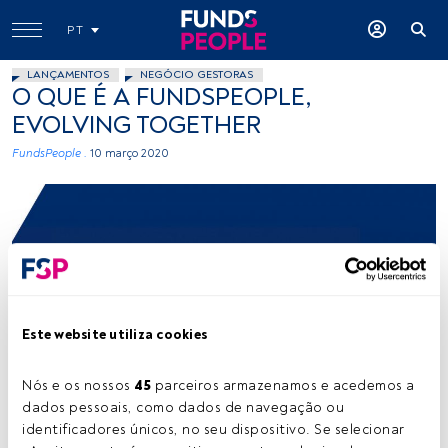
PT
LANÇAMENTOS
NEGÓCIO GESTORAS
O QUE É A FUNDSPEOPLE,
EVOLVING TOGETHER
FundsPeople .
10 março 2020
-
Este website utiliza cookies
Nós e os nossos 
45
 parceiros armazenamos e acedemos a 
dados pessoais, como dados de navegação ou 
Tempo de leitura:
16 s.
identificadores únicos, no seu dispositivo. Se selecionar 