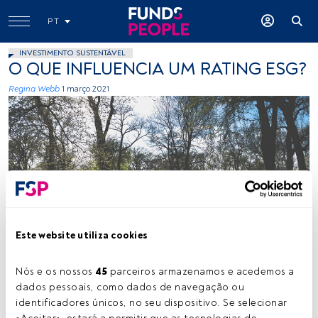
PT
INVESTIMENTO SUSTENTÁVEL
O QUE INFLUENCIA UM RATING ESG?
Regina Webb
1 março 2021
Créditos: Cody Waters (Unsplash)
Este website utiliza cookies
Nós e os nossos 
45
 parceiros armazenamos e acedemos a 
Tempo de leitura:
2 min.
dados pessoais, como dados de navegação ou 
O
identificadores únicos, no seu dispositivo. Se selecionar 
investimento com base em critérios sociais