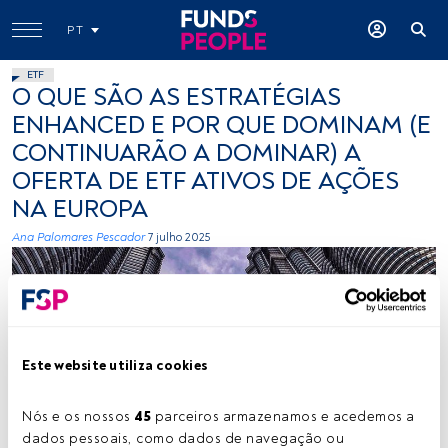
PT
ETF
O QUE SÃO AS ESTRATÉGIAS
ENHANCED E POR QUE DOMINAM (E
CONTINUARÃO A DOMINAR) A
OFERTA DE ETF ATIVOS DE AÇÕES
NA EUROPA
Ana Palomares Pescador
7 julho 2025
Este website utiliza cookies
Nós e os nossos 
45
 parceiros armazenamos e acedemos a 
Créditos: Anoushka P (Unsplash)
dados pessoais, como dados de navegação ou 