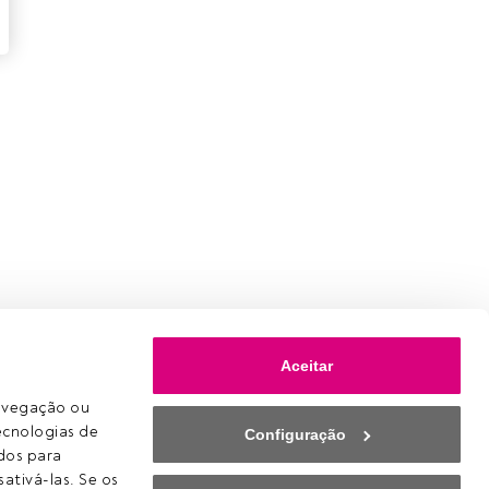
Aceitar
avegação ou 
ecnologias de 
Configuração
os para 
ativá-las. Se os 