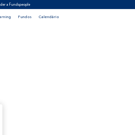
der a Fundspeople
arning
Fundos
Calendário