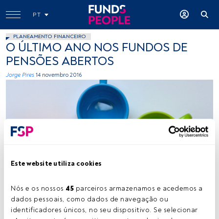
PT
PLANEAMENTO FINANCEIRO
O ÚLTIMO ANO NOS FUNDOS DE
PENSÕES ABERTOS
Jorge Pires
14 novembro 2016
itssitar, Flickr, Creative Commons
Este website utiliza cookies
Nós e os nossos 
45
 parceiros armazenamos e acedemos a 
dados pessoais, como dados de navegação ou 
Tempo de leitura:
5 s.
identificadores únicos, no seu dispositivo. Se selecionar 