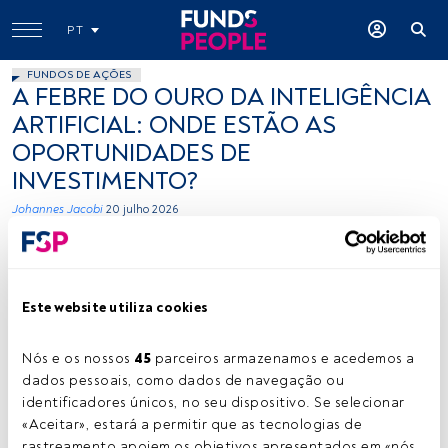
PT
FUNDOS DE AÇÕES
A FEBRE DO OURO DA INTELIGÊNCIA
ARTIFICIAL: ONDE ESTÃO AS
OPORTUNIDADES DE
INVESTIMENTO?
Johannes Jacobi
20 julho 2026
Este website utiliza cookies
Nós e os nossos 
45
 parceiros armazenamos e acedemos a 
dados pessoais, como dados de navegação ou 
Johannes Jacobi. Créditos: Cedida (Allianz GI)
identificadores únicos, no seu dispositivo. Se selecionar 
«Aceitar», estará a permitir que as tecnologias de 
rastreamento apoiem os objetivos apresentados em «nós 