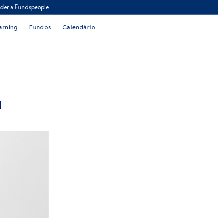
der a Fundspeople
arning
Fundos
Calendário
I