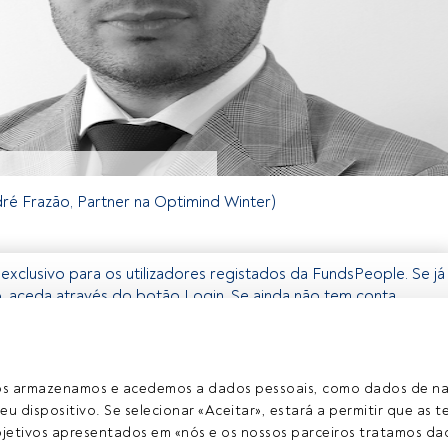
é Frazão, Partner na Optimind Winter)
 exclusivo para os utilizadores registados da FundsPeople. Se já
o, aceda através do botão Login. Se ainda não tem conta,
egistar-se e a desfrutar de todo o universo que a FundsPeople
Aceder a Fundspeople
ros armazenamos e acedemos a dados pessoais, como dados de n
eu dispositivo. Se selecionar «Aceitar», estará a permitir que as t
etivos apresentados em «nós e os nossos parceiros tratamos dad