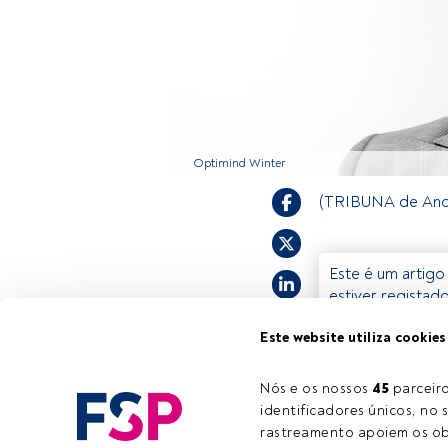
Optimind Winter
(TRIBUNA de Andr
Este é um artigo
estiver registad
convidamo-lo a r
Este website utiliza cookies
oferece.
Nós e os nossos 
45
 parcei
identificadores únicos, no s
rastreamento apoiem os obj
Tempo de leitura:
5 min.