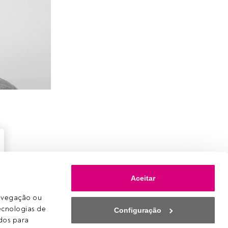
Aceitar
avegação ou 
ecnologias de 
Configuração
os para 