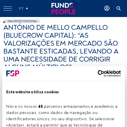
PT
MACROECONOMIA
ANTÓNIO DE MELLO CAMPELLO
(BLUECROW CAPITAL): “AS
VALORIZAÇÕES EM MERCADO SÃO
BASTANTE ESTICADAS, LEVANDO A
UMA NECESSIDADE DE CORRIGIR
ALGUNS MÚLTIPLOS”
António Mello Campello
16 dezembro 2021
Este website utiliza cookies
Nós e os nossos 
45
 parceiros armazenamos e acedemos a 
dados pessoais, como dados de navegação ou 
identificadores únicos, no seu dispositivo. Se selecionar 
«Aceitar», estará a permitir que as tecnologias de 
Créditos: Vítor Duarte