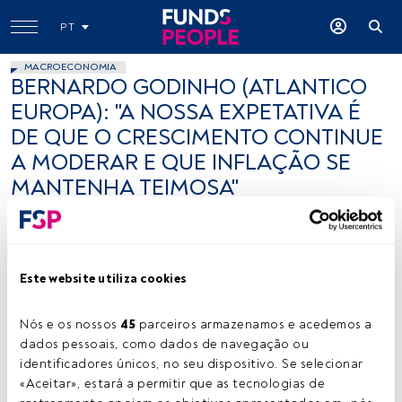
PT
MACROECONOMIA
BERNARDO GODINHO (ATLANTICO
EUROPA): "A NOSSA EXPETATIVA É
DE QUE O CRESCIMENTO CONTINUE
A MODERAR E QUE INFLAÇÃO SE
MANTENHA TEIMOSA"
Bernardo Silveira Godinho
16 julho 2024
Este website utiliza cookies
Nós e os nossos 
45
 parceiros armazenamos e acedemos a 
dados pessoais, como dados de navegação ou 
identificadores únicos, no seu dispositivo. Se selecionar 
Bernardo Godinho. Créditos: Vítor Duarte
«Aceitar», estará a permitir que as tecnologias de 