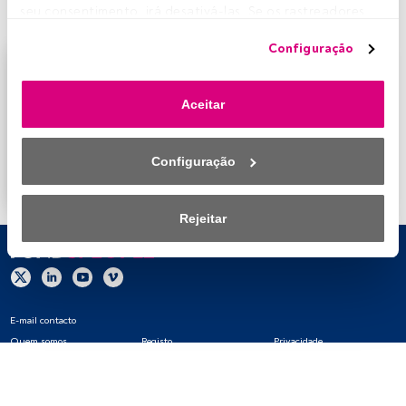
da
BBVA AM Portugal
.
seu consentimento, irá desativá-las. Se os rastreadores 
forem desativados, parte do conteúdo e dos anúncios 
Configuração
que vê poderá deixar de ser relevante para si. Pode voltar 
Este é um artigo exclusivo para os utilizadores
a aceder a este menu para alterar as suas opções ou 
registados da FundsPeople. Se já estiver registado,
retirar o consentimento a qualquer momento, clicando no 
Aceitar
aceda através do botão Login. Se ainda não tem conta,
link «Preferências de privacidade» que aparece na parte 
convidamo-lo a registar-se e a desfrutar de todo o
inferior da página web (ou no ícone flutuante que se 
universo que a FundsPeople oferece.
encontra na parte inferior esquerda da página web). As 
Configuração
suas opções terão efeito dentro do nosso âmbito de 
Aceder a Fundspeople
consentimento. Para saber mais, consulte a nossa política 
de privacidade.
Rejeitar
Nós e os nossos parceiros tratamos os dados para 
fornecer:
Utilizar dados de localização geográfica precisa. Analisar 
E-mail contacto
ativamente as características do dispositivo para sua 
Quem somos
Registo
Privacidade
identificação. Armazenar as informações num dispositivo 
Cookies
Definições de cookies
Aviso legal
e/ou aceder às mesmas. Publicidade e conteúdo 
personalizados, medição de publicidade e conteúdo, 