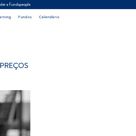
der a Fundspeople
arning
Fundos
Calendário
 PREÇOS