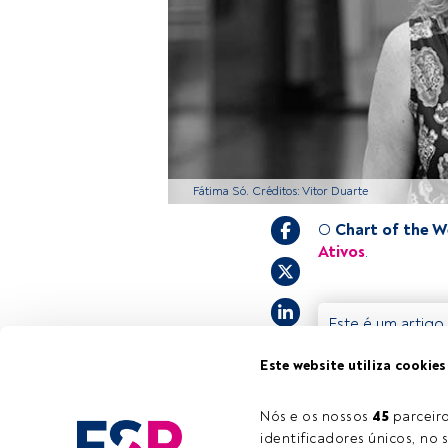
Fátima Só. Créditos: Vitor Duarte
O
Chart of the 
Ativos
.
Este é um artigo 
estiver registad
Este website utiliza cookies
convidamo-lo a r
oferece.
Nós e os nossos 
45
 parcei
identificadores únicos, no s