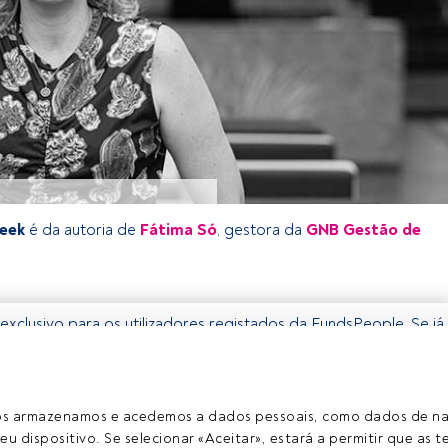
Week
é da autoria de
Fátima Só
, gestora da
GNB Gestão de
exclusivo para os utilizadores registados da FundsPeople. Se já
o, aceda através do botão Login. Se ainda não tem conta,
egistar-se e a desfrutar de todo o universo que a FundsPeople
ros armazenamos e acedemos a dados pessoais, como dados de n
Aceder a Fundspeople
eu dispositivo. Se selecionar «Aceitar», estará a permitir que as t