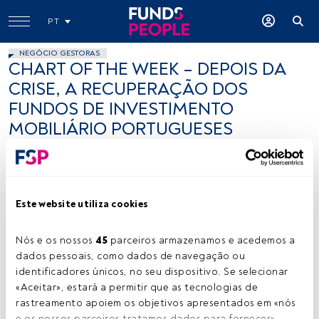
PT
NEGÓCIO GESTORAS
CHART OF THE WEEK – DEPOIS DA
CRISE, A RECUPERAÇÃO DOS
FUNDOS DE INVESTIMENTO
MOBILIÁRIO PORTUGUESES
Sérgio Brito
26 janeiro 2018
Este website utiliza cookies
Nós e os nossos 
45
 parceiros armazenamos e acedemos a 
dados pessoais, como dados de navegação ou 
identificadores únicos, no seu dispositivo. Se selecionar 
Photo by calvin chou on Unsplash
«Aceitar», estará a permitir que as tecnologias de 
rastreamento apoiem os objetivos apresentados em «nós 
e os nossos parceiros tratamos dados para fornecer», 