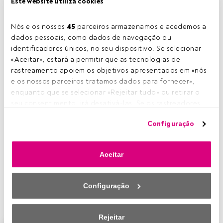
Este website utiliza cookies
Tempo de leitura:
1 min.
Nós e os nossos 
45
 parceiros armazenamos e acedemos a 
A taxa de juro alemã no prazo dos 10 anos, atingiu novo
dados pessoais, como dados de navegação ou 
mínimo histórico em redor de -0.4%, perante o fraco
identificadores únicos, no seu dispositivo. Se selecionar 
outlook
económico e
«Aceitar», estará a permitir que as tecnologias de 
expectativas criadas pelos
rastreamento apoiem os objetivos apresentados em «nós 
investidores de políticas
e os nossos parceiros tratamos dados para fornecer», 
monetárias mais
enquanto que se selecionar «Rejeitar tudo» ou retirar o 
expansionistas,
seu consentimento, irá desativá-las. Se os rastreadores 
fundamentadas em
forem desativados, parte do conteúdo e dos anúncios 
declarações de
Configuração
que vê poderá deixar de ser relevante para si. Pode voltar 
responsáveis dos Bancos
a aceder a este menu para alterar as suas opções ou 
Centrais (BCE e FED). No
retirar o consentimento a qualquer momento, clicando no 
entanto, nas últimas
Aceitar
link «Preferências de privacidade» que aparece na parte 
semanas, assistimos a
inferior da página web (ou no ícone flutuante que se 
alguma reversão da tendência, no seguimento da
encontra na parte inferior esquerda da página web). As 
divulgação de indicadores económicos que superaram as
Configuração
suas opções terão efeito dentro do nosso âmbito de 
expectativas.
consentimento. Para saber mais, consulte a nossa política 
de privacidade.
Rejeitar