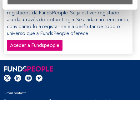
Este é um artigo exclusivo para os utilizadores
Nós e os nossos parceiros tratamos os dados para 
registados da FundsPeople. Se já estiver registado,
fornecer:
aceda através do botão Login. Se ainda não tem conta,
convidamo-lo a registar-se e a desfrutar de todo o
Utilizar dados de localização geográfica precisa. Analisar 
universo que a FundsPeople oferece.
ativamente as características do dispositivo para sua 
identificação. Armazenar as informações num dispositivo 
Aceder a Fundspeople
e/ou aceder às mesmas. Publicidade e conteúdo 
personalizados, medição de publicidade e conteúdo, 
pesquisa de audiência e desenvolvimento de serviços.
Lista de parceiros (fornecedores)
E-mail contacto
Quem somos
Registo
Privacidade
Cookies
Definições de cookies
Aviso legal