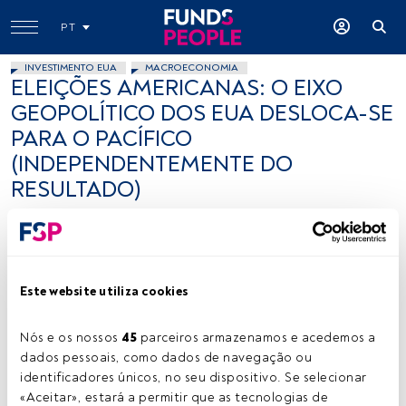
PT
INVESTIMENTO EUA
MACROECONOMIA
ELEIÇÕES AMERICANAS: O EIXO
GEOPOLÍTICO DOS EUA DESLOCA-SE
PARA O PACÍFICO
(INDEPENDENTEMENTE DO
RESULTADO)
Gianluca Ansalone
31 outubro 2024
Este website utiliza cookies
Nós e os nossos 
45
 parceiros armazenamos e acedemos a 
dados pessoais, como dados de navegação ou 
Gianluca Ansalone, Universidade de Roma Tor Vergata e Campus
identificadores únicos, no seu dispositivo. Se selecionar 
Biomédico de Roma. Créditos: cedida.
«Aceitar», estará a permitir que as tecnologias de 