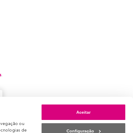
s
.
Aceitar
avegação ou 
ecnologias de 
Configuração