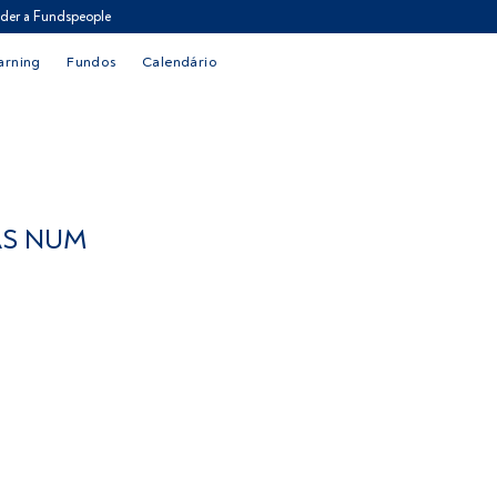
der a Fundspeople
arning
Fundos
Calendário
AS NUM