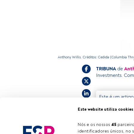
Anthony Willis. Créditos: Cedida (Columbia Th
TRIBUNA
de
Anth
Investments. Com
Este é um artigo
já estiver regis
Este website utiliza cookies
convidamo-lo a r
FundsPeople of
Nós e os nossos 
45
 parcei
identificadores únicos, no s