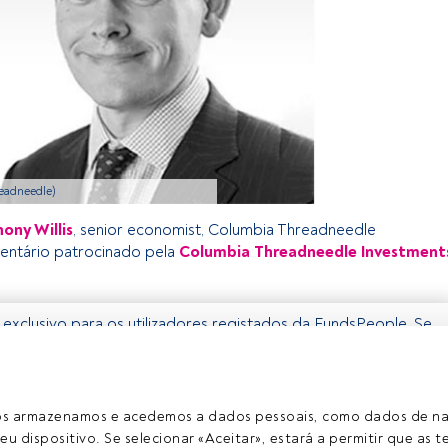
readneedle)
ony Willis
, senior economist, Columbia Threadneedle
entário patrocinado pela
Columbia Threadneedle Investment
 exclusivo para os utilizadores registados da FundsPeople. Se
tado, aceda através do botão Login. Se ainda não tem conta,
egistar-se e a desfrutar de todo o universo que a
erece.
ros armazenamos e acedemos a dados pessoais, como dados de n
Aceder a Fundspeople
eu dispositivo. Se selecionar «Aceitar», estará a permitir que as t