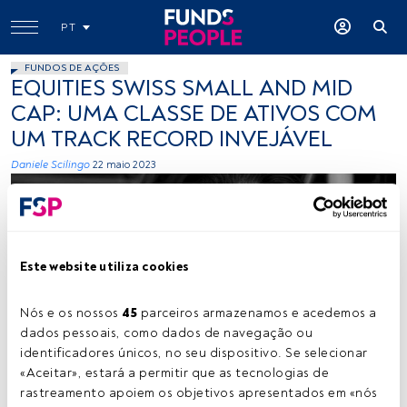
PT
FUNDOS DE AÇÕES
EQUITIES SWISS SMALL AND MID
CAP: UMA CLASSE DE ATIVOS COM
UM TRACK RECORD INVEJÁVEL
Daniele Scilingo
22 maio 2023
Este website utiliza cookies
Nós e os nossos 
45
 parceiros armazenamos e acedemos a 
Daniele Scilingo. Créditos: Cedida (Mirabaud AM)
dados pessoais, como dados de navegação ou 
identificadores únicos, no seu dispositivo. Se selecionar 
«Aceitar», estará a permitir que as tecnologias de 
rastreamento apoiem os objetivos apresentados em «nós 
Tempo de leitura:
5 min.