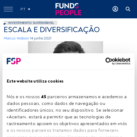
PT
INVESTIMENTO SUSTENTÁVEL
ESCALA E DIVERSIFICAÇÃO
Marcus Watson
14 junho 2021
Este website utiliza cookies
Marcus Watson. Créditos: Cedida (Morgan Stanley IM)
Nós e os nossos 
45
 parceiros armazenamos e acedemos a 
dados pessoais, como dados de navegação ou 
identificadores únicos, no seu dispositivo. Se selecionar 
«Aceitar», estará a permitir que as tecnologias de 
Tempo de leitura:
15 min.
rastreamento apoiem os objetivos apresentados em «nós 
e os nossos parceiros tratamos dados para fornecer», 
TRIBUNA
de
Marcus Watson
,
executive director, na