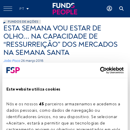
PT
FUNDOS DE AÇÕES
ESTA SEMANA VOU ESTAR DE
OLHO... NA CAPACIDADE DE
“RESSURREIÇÃO” DOS MERCADOS
NA SEMANA SANTA
João Pisco
26 março 2018
Este website utiliza cookies
Nós e os nossos 
45
 parceiros armazenamos e acedemos a 
dados pessoais, como dados de navegação ou 
flickr
identificadores únicos, no seu dispositivo. Se selecionar 
«Aceitar», estará a permitir que as tecnologias de 
rastreamento apoiem os objetivos apresentados em «nós 