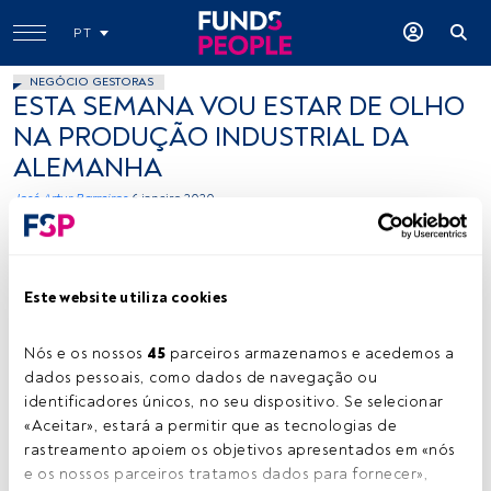
PT
NEGÓCIO GESTORAS
ESTA SEMANA VOU ESTAR DE OLHO
NA PRODUÇÃO INDUSTRIAL DA
ALEMANHA
José Artur Barreiros
6 janeiro 2020
Este website utiliza cookies
Nós e os nossos 
45
 parceiros armazenamos e acedemos a 
dados pessoais, como dados de navegação ou 
José Barreiros. Créditos: Vitor Duarte
identificadores únicos, no seu dispositivo. Se selecionar 
«Aceitar», estará a permitir que as tecnologias de 
rastreamento apoiem os objetivos apresentados em «nós 
e os nossos parceiros tratamos dados para fornecer», 
Tempo de leitura:
1 min.