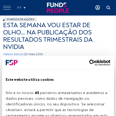
PT
FUNDOS DE AÇÕES
ESTA SEMANA VOU ESTAR DE
OLHO… NA PUBLICAÇÃO DOS
RESULTADOS TRIMESTRAIS DA
NVIDIA
Helena Seruca
20 maio 2024
Este website utiliza cookies
Nós e os nossos 
45
 parceiros armazenamos e acedemos a 
dados pessoais, como dados de navegação ou 
Helena Seruca. Créditos: Cedida (Banco Carregosa)
identificadores únicos, no seu dispositivo. Se selecionar 
«Aceitar», estará a permitir que as tecnologias de 
rastreamento apoiem os objetivos apresentados em «nós 