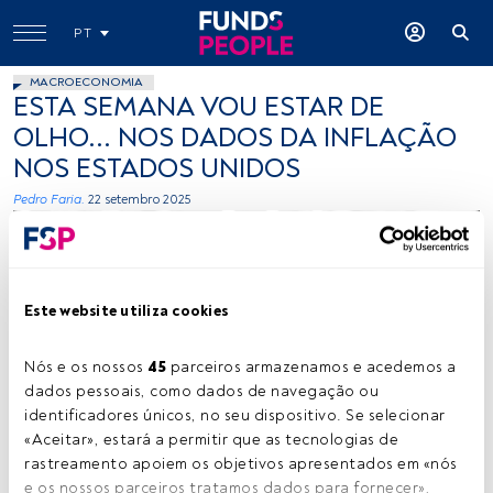
PT
MACROECONOMIA
ESTA SEMANA VOU ESTAR DE
OLHO... NOS DADOS DA INFLAÇÃO
NOS ESTADOS UNIDOS
Pedro Faria.
22 setembro 2025
Este website utiliza cookies
Nós e os nossos 
45
 parceiros armazenamos e acedemos a 
dados pessoais, como dados de navegação ou 
Pedro Faria. Créditos: Vítor Duarte
identificadores únicos, no seu dispositivo. Se selecionar 
«Aceitar», estará a permitir que as tecnologias de 
rastreamento apoiem os objetivos apresentados em «nós 
Tempo de leitura:
1 min.
e os nossos parceiros tratamos dados para fornecer», 