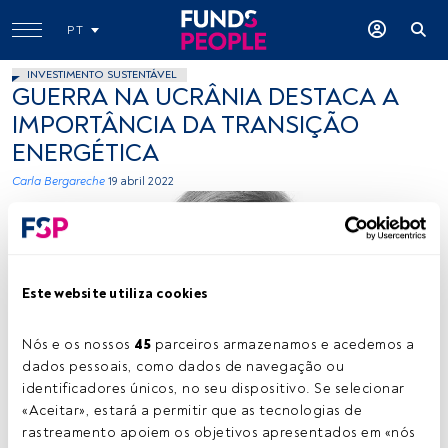
PT
INVESTIMENTO SUSTENTÁVEL
GUERRA NA UCRÂNIA DESTACA A
IMPORTÂNCIA DA TRANSIÇÃO
ENERGÉTICA
Carla Bergareche
19 abril 2022
Este website utiliza cookies
Nós e os nossos 
45
 parceiros armazenamos e acedemos a 
Carla Bergareche. Créditos: Cedida (Schroders)
dados pessoais, como dados de navegação ou 
identificadores únicos, no seu dispositivo. Se selecionar 
«Aceitar», estará a permitir que as tecnologias de 
rastreamento apoiem os objetivos apresentados em «nós 
Tempo de leitura:
3 min.