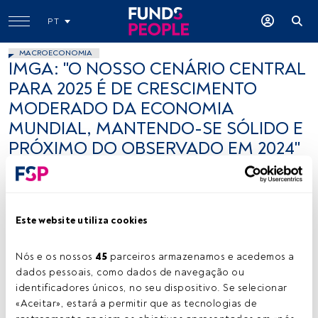
PT
MACROECONOMIA
IMGA: "O NOSSO CENÁRIO CENTRAL
PARA 2025 É DE CRESCIMENTO
MODERADO DA ECONOMIA
MUNDIAL, MANTENDO-SE SÓLIDO E
PRÓXIMO DO OBSERVADO EM 2024"
FundsPeople .
3 janeiro 2025
Este website utiliza cookies
Nós e os nossos 
45
 parceiros armazenamos e acedemos a 
dados pessoais, como dados de navegação ou 
identificadores únicos, no seu dispositivo. Se selecionar 
Créditos: Paul Skorupskas (Unsplash)
«Aceitar», estará a permitir que as tecnologias de 