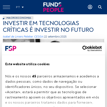
PT
MACROECONOMIA
INVESTIR EM TECNOLOGIAS
CRÍTICAS É INVESTIR NO FUTURO
Isabel de Liniers Peletier, CESGA
22 setembro 2025
Este website utiliza cookies
Nós e os nossos 
45
 parceiros armazenamos e acedemos a 
Isabel de Liniers. Créditos: Cedida (DWS)
dados pessoais, como dados de navegação ou 
identificadores únicos, no seu dispositivo. Se selecionar 
«Aceitar», estará a permitir que as tecnologias de 
rastreamento apoiem os objetivos apresentados em «nós 
Tempo de leitura:
7 min.
e os nossos parceiros tratamos dados para fornecer», 