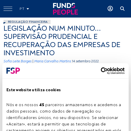
PT
REGULAÇÃO FINANCEIRA
LEGISLAÇÃO NUM MINUTO...
SUPERVISÃO PRUDENCIAL E
RECUPERAÇÃO DAS EMPRESAS DE
INVESTIMENTO
Sofia Leite Borges
|
Maria Carvalho Martins
14 setembro 2022
Este website utiliza cookies
Nós e os nossos 
45
 parceiros armazenamos e acedemos a 
Sofia Leite Borges e Maria Carvalho Martins. Créditos: Cedida (Sofia
dados pessoais, como dados de navegação ou 
Leite Borges & Associados)
identificadores únicos, no seu dispositivo. Se selecionar 
«Aceitar», estará a permitir que as tecnologias de 
rastreamento apoiem os objetivos apresentados em «nós 