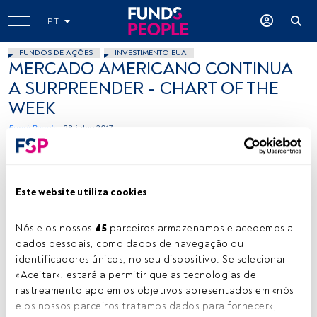
PT
FUNDOS DE AÇÕES
INVESTIMENTO EUA
MERCADO AMERICANO CONTINUA
A SURPREENDER - CHART OF THE
WEEK
FundsPeople .
28 julho 2017
Este website utiliza cookies
Nós e os nossos 
45
 parceiros armazenamos e acedemos a 
dados pessoais, como dados de navegação ou 
-
identificadores únicos, no seu dispositivo. Se selecionar 
«Aceitar», estará a permitir que as tecnologias de 
rastreamento apoiem os objetivos apresentados em «nós 
e os nossos parceiros tratamos dados para fornecer», 
Tempo de leitura:
1 min.