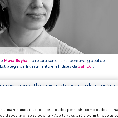
de
Maya Beyhan
, diretora sénior e responsável global de
 Estratégia de Investimento em Índices da
S&P DJI
.
exclusivo para os utilizadores registados da FundsPeople. Se já
, aceda através do botão Login. Se ainda não tem conta,
gistar-se e a desfrutar de todo o universo que a FundsPeople
ros armazenamos e acedemos a dados pessoais, como dados de n
Aceder a Fundspeople
eu dispositivo. Se selecionar «Aceitar», estará a permitir que as t