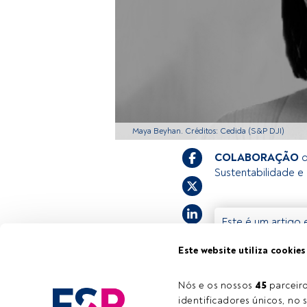
Maya Beyhan. Créditos: Cedida (S&P DJI)
COLABORAÇÃO
Sustentabilidade e
Este é um artigo 
estiver registado
Este website utiliza cookies
convidamo-lo a re
oferece.
Nós e os nossos 
45
 parcei
identificadores únicos, no s