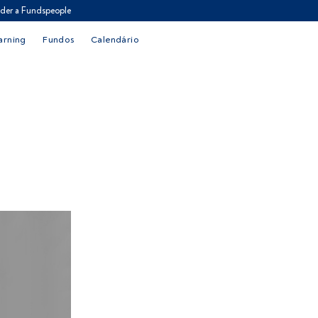
der a Fundspeople
arning
Fundos
Calendário