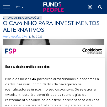
PT
FUNDOS DE OBRIGAÇÕES
O CAMINHO PARA INVESTIMENTOS
ALTERNATIVOS
Mario Aguilar, CFA
1 julho 2022
Este website utiliza cookies
Nós e os nossos 
45
 parceiros armazenamos e acedemos a 
Mario Aguilar. Créditos: Cedida (Janus Henderson)
dados pessoais, como dados de navegação ou 
identificadores únicos, no seu dispositivo. Se selecionar 
«Aceitar», estará a permitir que as tecnologias de 
Tempo de leitura:
7 min.
rastreamento apoiem os objetivos apresentados em «nós 
e os nossos parceiros tratamos dados para fornecer», 