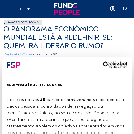
PT
MACROECONOMIA
O PANORAMA ECONÓMICO
MUNDIAL ESTÁ A REDEFINIR-SE:
QUEM IRÁ LIDERAR O RUMO?
Raphaël Gallardo
23 outubro 2025
Este website utiliza cookies
Nós e os nossos 
45
 parceiros armazenamos e acedemos a 
dados pessoais, como dados de navegação ou 
Raphael Gallardo. Créditos: Cedida (Carmingac)
identificadores únicos, no seu dispositivo. Se selecionar 
«Aceitar», estará a permitir que as tecnologias de 
rastreamento apoiem os objetivos apresentados em «nós 
Tempo de leitura:
3 min.
e os nossos parceiros tratamos dados para fornecer», 