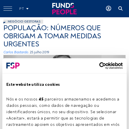
PT
NEGÓCIO GESTORAS
POPULAÇÃO: NÚMEROS QUE
OBRIGAM A TOMAR MEDIDAS
URGENTES
Carlos Bastardo.
25 julho 2019
Este website utiliza cookies
Nós e os nossos 
45
 parceiros armazenamos e acedemos a 
Vitor Duarte
dados pessoais, como dados de navegação ou 
identificadores únicos, no seu dispositivo. Se selecionar 
«Aceitar», estará a permitir que as tecnologias de 
rastreamento apoiem os objetivos apresentados em «nós 
Tempo de leitura:
4 min.