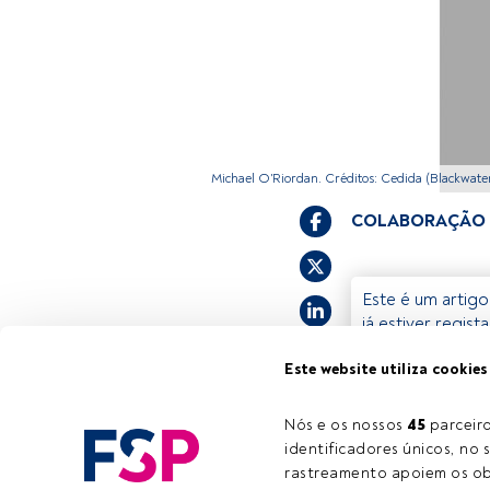
Michael O'Riordan. Créditos: Cedida (Blackwate
COLABORAÇÃO
Este é um artigo
já estiver regis
convidamo-lo a r
Este website utiliza cookies
FundsPeople of
Nós e os nossos 
45
 parcei
identificadores únicos, no s
rastreamento apoiem os obj
Tempo de leitura:
4 min.