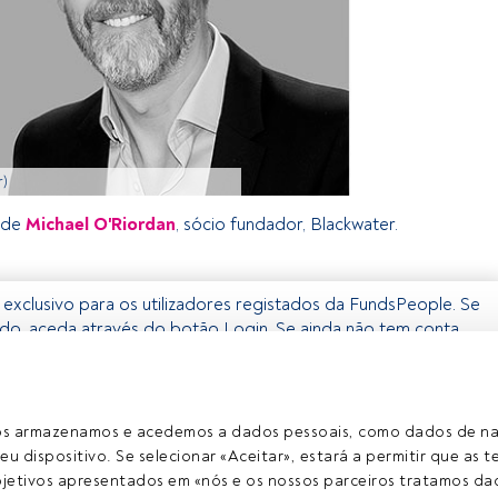
r)
de
Michael O'Riordan
, sócio fundador, Blackwater.
 exclusivo para os utilizadores registados da FundsPeople. Se
tado, aceda através do botão Login. Se ainda não tem conta,
egistar-se e a desfrutar de todo o universo que a
erece.
Aceder a Fundspeople
ros armazenamos e acedemos a dados pessoais, como dados de n
eu dispositivo. Se selecionar «Aceitar», estará a permitir que as t
etivos apresentados em «nós e os nossos parceiros tratamos dad