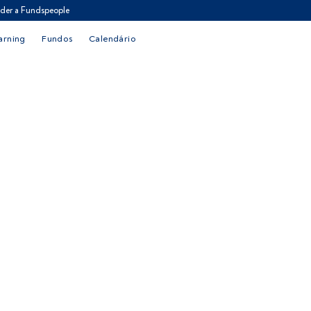
der a Fundspeople
arning
Fundos
Calendário