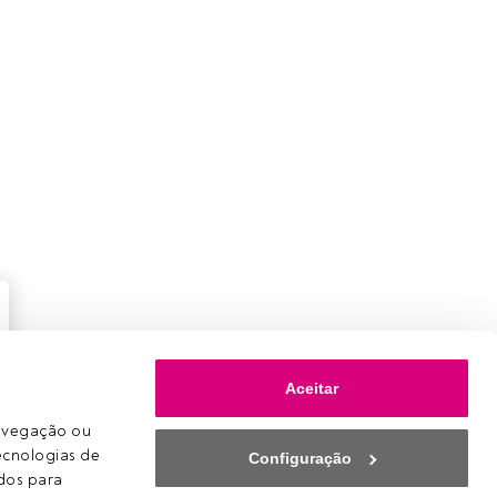
Aceitar
avegação ou 
ecnologias de 
Configuração
os para 