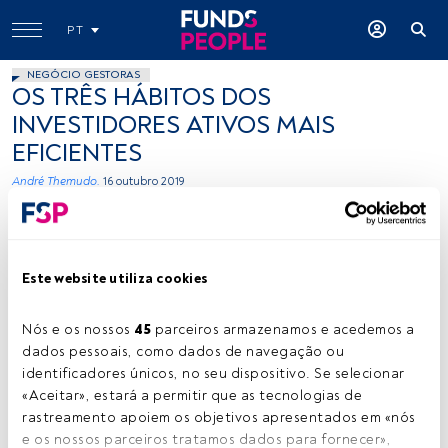
PT
NEGÓCIO GESTORAS
OS TRÊS HÁBITOS DOS
INVESTIDORES ATIVOS MAIS
EFICIENTES
André Themudo.
16 outubro 2019
Este website utiliza cookies
Nós e os nossos 
45
 parceiros armazenamos e acedemos a 
dados pessoais, como dados de navegação ou 
Cedida
identificadores únicos, no seu dispositivo. Se selecionar 
«Aceitar», estará a permitir que as tecnologias de 
rastreamento apoiem os objetivos apresentados em «nós 
e os nossos parceiros tratamos dados para fornecer», 
Tempo de leitura:
6 min.