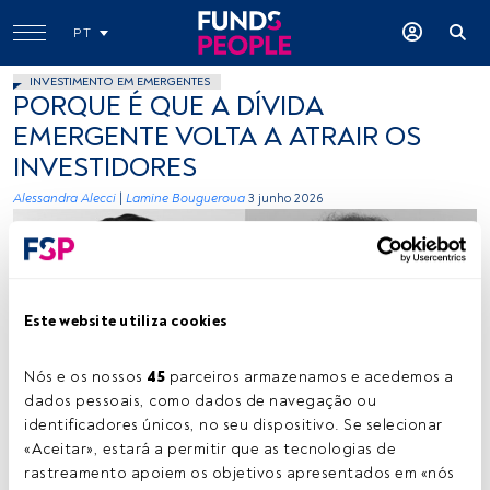
PT
INVESTIMENTO EM EMERGENTES
PORQUE É QUE A DÍVIDA
EMERGENTE VOLTA A ATRAIR OS
INVESTIDORES
Alessandra Alecci
|
Lamine Bougueroua
3 junho 2026
Este website utiliza cookies
Nós e os nossos 
45
 parceiros armazenamos e acedemos a 
Alessandra Alecci e Lamine Bougueroua. Créditos: Cedida
(Carmignac)
dados pessoais, como dados de navegação ou 
identificadores únicos, no seu dispositivo. Se selecionar 
«Aceitar», estará a permitir que as tecnologias de 
rastreamento apoiem os objetivos apresentados em «nós 
Tempo de leitura:
18 min.