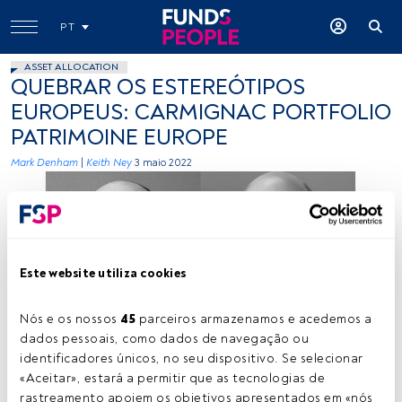
PT
ASSET ALLOCATION
QUEBRAR OS ESTEREÓTIPOS
EUROPEUS: CARMIGNAC PORTFOLIO
PATRIMOINE EUROPE
Mark Denham
|
Keith Ney
3 maio 2022
Este website utiliza cookies
Nós e os nossos 
45
 parceiros armazenamos e acedemos a 
Créditos: Cedidas (Carmignac)
dados pessoais, como dados de navegação ou 
identificadores únicos, no seu dispositivo. Se selecionar 
«Aceitar», estará a permitir que as tecnologias de 
Tempo de leitura:
7 min.
rastreamento apoiem os objetivos apresentados em «nós 