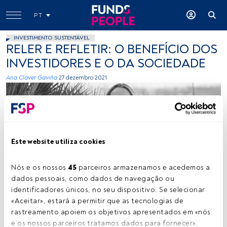
PT
INVESTIMENTO SUSTENTÁVEL
RELER E REFLETIR: O BENEFÍCIO DOS
INVESTIDORES E O DA SOCIEDADE
Ana Claver Gaviña
27 dezembro 2021
Este website utiliza cookies
Nós e os nossos 
45
 parceiros armazenamos e acedemos a 
Ana Claver, CFA. Foto cedida (Robeco)
dados pessoais, como dados de navegação ou 
identificadores únicos, no seu dispositivo. Se selecionar 
«Aceitar», estará a permitir que as tecnologias de 
Tempo de leitura:
3 min.
rastreamento apoiem os objetivos apresentados em «nós 
e os nossos parceiros tratamos dados para fornecer», 