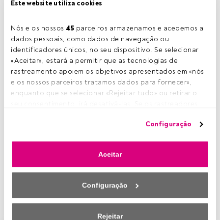
Este website utiliza cookies
Nós e os nossos 
45
 parceiros armazenamos e acedemos a 
dados pessoais, como dados de navegação ou 
identificadores únicos, no seu dispositivo. Se selecionar 
«Aceitar», estará a permitir que as tecnologias de 
rastreamento apoiem os objetivos apresentados em «nós 
e os nossos parceiros tratamos dados para fornecer», 
enquanto que se selecionar «Rejeitar tudo» ou retirar o 
seu consentimento, irá desativá-las. Se os rastreadores 
forem desativados, parte do conteúdo e dos anúncios 
Configuração
que vê poderá deixar de ser relevante para si. Pode voltar 
a aceder a este menu para alterar as suas opções ou 
retirar o consentimento a qualquer momento, clicando no 
Aceitar
link «Preferências de privacidade» que aparece na parte 
inferior da página web (ou no ícone flutuante que se 
encontra na parte inferior esquerda da página web). As 
Configuração
suas opções terão efeito dentro do nosso âmbito de 
consentimento. Para saber mais, consulte a nossa política 
de privacidade.
Rejeitar