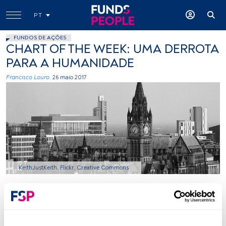
PT
FUNDOS DE AÇÕES
CHART OF THE WEEK: UMA DERROTA
PARA A HUMANIDADE
Francisco Louro.
26 maio 2017
KeithJustKeith, Flickr, Creative Commons
Tempo de leitura:
1 min.