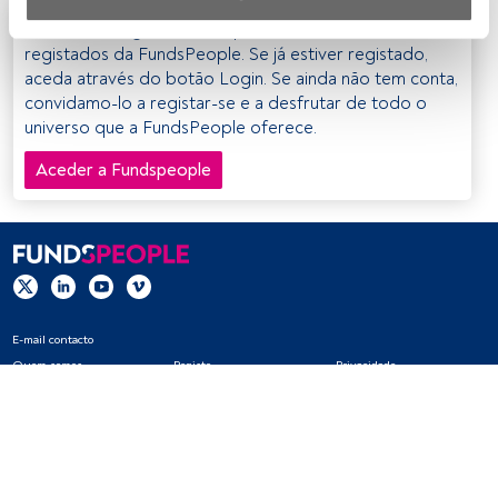
Este é um artigo exclusivo para os utilizadores
Nós e os nossos parceiros tratamos os dados para 
registados da FundsPeople. Se já estiver registado,
fornecer:
aceda através do botão Login. Se ainda não tem conta,
convidamo-lo a registar-se e a desfrutar de todo o
Utilizar dados de localização geográfica precisa. Analisar 
universo que a FundsPeople oferece.
ativamente as características do dispositivo para sua 
identificação. Armazenar as informações num dispositivo 
Aceder a Fundspeople
e/ou aceder às mesmas. Publicidade e conteúdo 
personalizados, medição de publicidade e conteúdo, 
pesquisa de audiência e desenvolvimento de serviços.
Lista de parceiros (fornecedores)
E-mail contacto
Quem somos
Registo
Privacidade
Cookies
Definições de cookies
Aviso legal